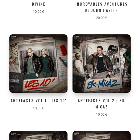
DIVINE
INCROYABLES AVENTURES
DE JOHN HASH »
10,00
€
20,00
€
ARTEFACTS VOL.1 : LES 10′
ARTEFACTS VOL.2 : SK
MICAZ
10,00
€
10,00
€