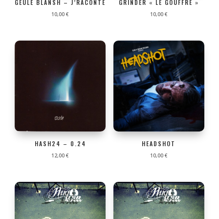
GEULE BLANSH – J’RACONTE
GRINDER « LE GOUFFRE »
10,00
€
10,00
€
HASH24 – 0.24
HEADSHOT
12,00
€
10,00
€