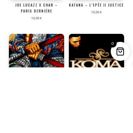
JOE LUCAZZ X CHAR –
KATANA – L’EPÉE II JUSTICE
PARIS DERNIÈRE
10,00
€
10,00
€
0
KATANA – LE FOURREAU
KOMA – LE REVEIL
10,00
€
10,00
€