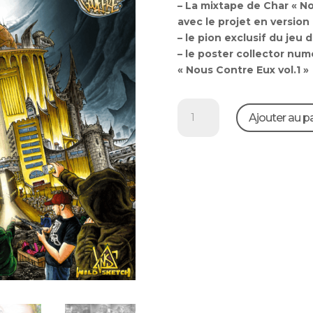
– La mixtape de Char « No
avec le projet en version
– le pion exclusif du jeu
– le poster collector num
« Nous Contre Eux vol.1 »
quantité
Ajouter au p
de
Char
-
Nous
Contre
Eux
vol.1