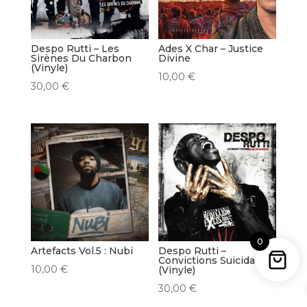
Despo Rutti – Les
Ades X Char – Justice
Sirènes Du Charbon
Divine
(Vinyle)
10,00
€
30,00
€
0
Artefacts Vol.5 : Nubi
Despo Rutti –
Convictions Suicidaires
10,00
€
(Vinyle)
30,00
€