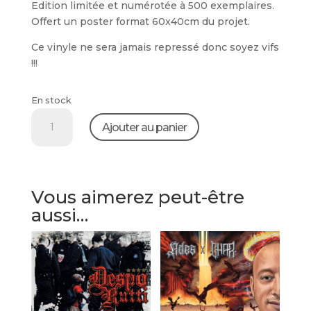
Edition limitée et numérotée à 500 exemplaires.
Offert un poster format 60x40cm du projet.
Ce vinyle ne sera jamais repressé donc soyez vifs
!!!
En stock
quantité
Ajouter au panier
de
Char
-
Comme
Vous aimerez peut-être
Si
aussi…
De
Rien
N'Etait
(Vinyle)