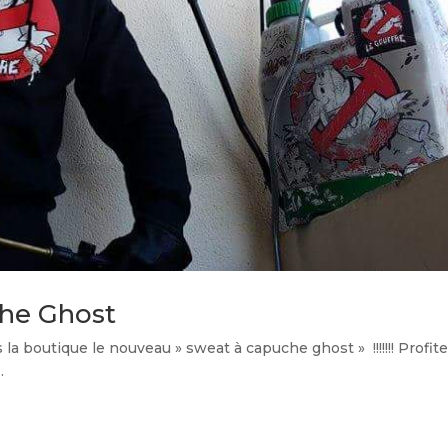
he Ghost
la boutique le nouveau » sweat à capuche ghost » !!!!!!! Profit
 .