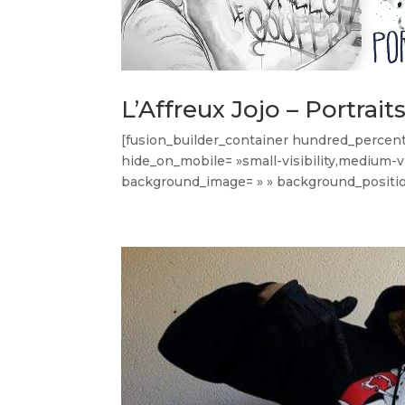
L’Affreux Jojo – Portrai
[fusion_builder_container hundred_percen
hide_on_mobile= »small-visibility,medium-visi
background_image= » » background_position