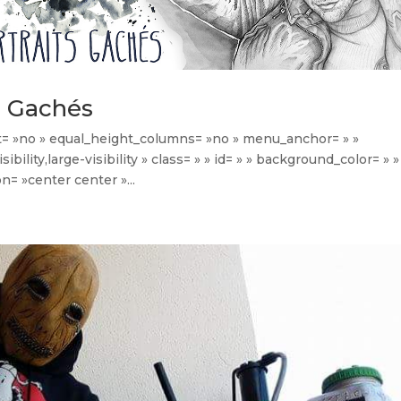
ts Gachés
t= »no » equal_height_columns= »no » menu_anchor= » »
bility,large-visibility » class= » » id= » » background_color= » »
= »center center »...