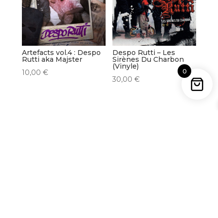
Artefacts vol.4 : Despo
Despo Rutti – Les
Rutti aka Majster
Sirènes Du Charbon
(Vinyle)
0
10,00
€
30,00
€
INFOS
Mentions légales
Cookies